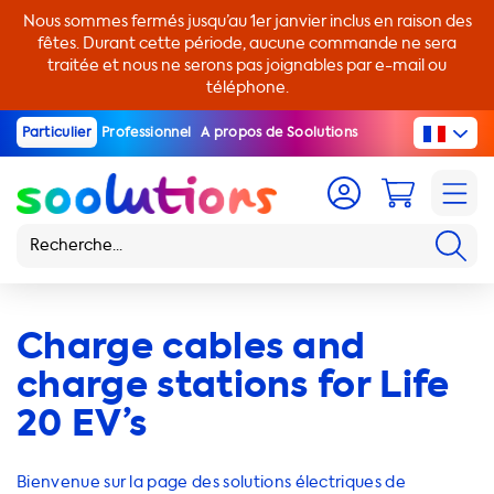
Nous sommes fermés jusqu’au 1er janvier inclus en raison des
fêtes. Durant cette période, aucune commande ne sera
traitée et nous ne serons pas joignables par e-mail ou
téléphone.
Particulier
Professionnel
A propos de Soolutions
Charge cables and
charge stations for Life
20 EV’s
Bienvenue sur la page des solutions électriques de