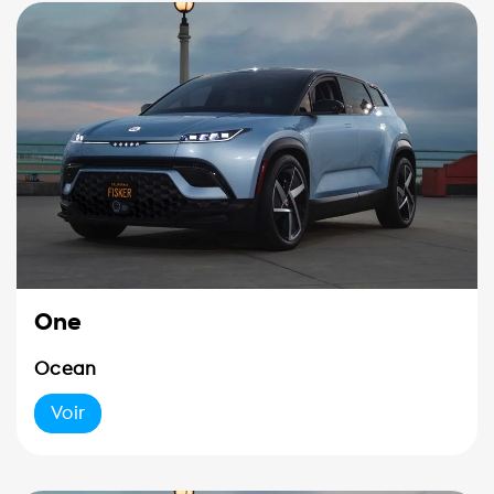
One
Ocean
Voir