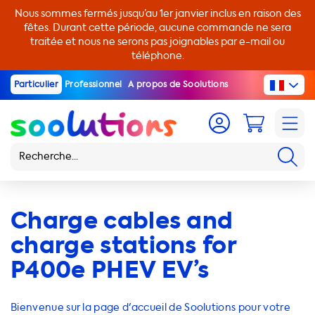
Nous sommes fermés jusqu’au 1er janvier inclus en raison des
fêtes. Durant cette période, aucune commande ne sera
traitée et nous ne serons pas joignables par e-mail ou
téléphone.
Particulier
Professionnel
A propos de Soolutions
Charge cables and
charge stations for
P400e PHEV EV’s
Bienvenue sur la page d'accueil de Soolutions pour votre