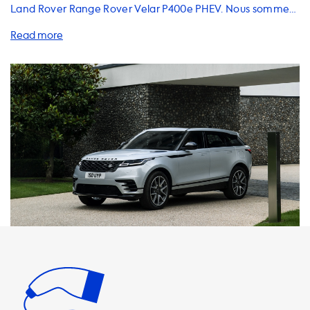
Land Rover Range Rover Velar P400e PHEV. Nous sommes
là pour vous aider à maximiser votre expérience de
conduite électrique en fournissant des solutions de
recharge à domicile et en déplacement, des câbles, des
adaptateurs et des accessoires de qualité supérieure. Il est
important de noter que la vitesse de charge maximale sur
les stations de charge AC est déterminée par la voiture et
ne peut pas être dépassée. Pour votre véhicule, la vitesse
de charge maximale est de 7,4 kW avec une phase de 32 A.
Si vous utilisez un produit qui peut charger avec plus de kW
que votre voiture, votre voiture ne pourra pas être
chargée à la vitesse de charge de ce produit. Nous
recommandons des produits où la vitesse de charge est
égale à la vitesse de charge maximale de votre voiture.
Veuillez noter que la charge rapide n'est possible que sur
les véhicules dotés d'un chargeur embarqué capable de
charger plus rapidement. Chez Soolutions, nous offrons
une gamme de produits pour répondre à vos besoins de
recharge. Nous proposons des stations de recharge à