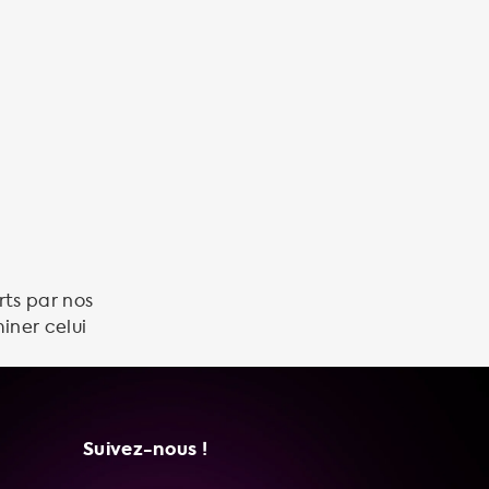
rts par nos
iner celui
Suivez-nous !