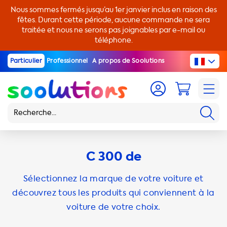
Nous sommes fermés jusqu’au 1er janvier inclus en raison des
fêtes. Durant cette période, aucune commande ne sera
traitée et nous ne serons pas joignables par e-mail ou
téléphone.
Particulier
Professionnel
A propos de Soolutions
C 300 de
Sélectionnez la marque de votre voiture et
découvrez tous les produits qui conviennent à la
voiture de votre choix.