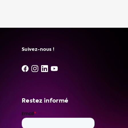
Nous avons un large éventail de produits de
recharge pour répondre à tous vos besoins,
de la recharge à domicile aux stations de
recharge et aux adaptateurs. Avoir un câble
de charge portable dans le coffre de votre
véhicule électrique présente de nombreux
avantages. Il vous offre la
Suivez-nous !
Restez informé