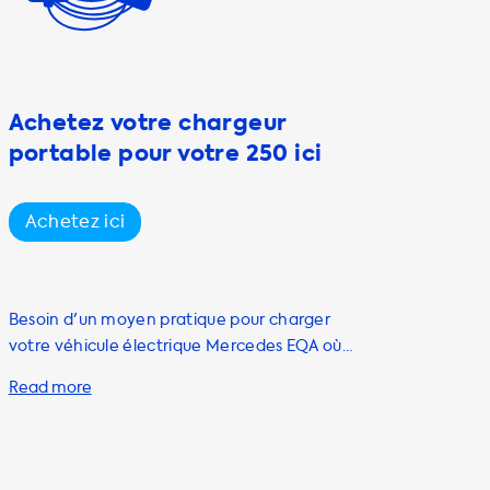
Achetez votre chargeur
portable pour votre 250 ici
Achetez ici
Besoin d'un moyen pratique pour charger
votre véhicule électrique Mercedes EQA où
que vous soyez? Chez Soolutions, nous avons
tout ce qu'il vous faut! Des solutions de
recharge à domicile aux câbles, en passant
par les stations, les chargeurs portables, les
accessoires et les adaptateurs - nous avons