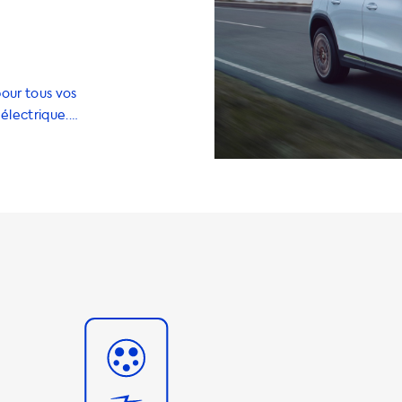
our tous vos
électrique.
lutions de
des chargeurs
pour vous aider
2kW, ce qui
r plus
quoi il est
nt le mieux à
ence de
se maximale de
its dont la
otre véhicule, il