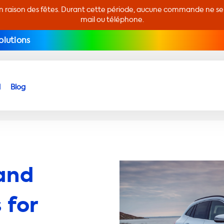
en raison des fêtes. Durant cette période, aucune commande ne sera
mail ou téléphone.
olutions
d
Blog
and
 for