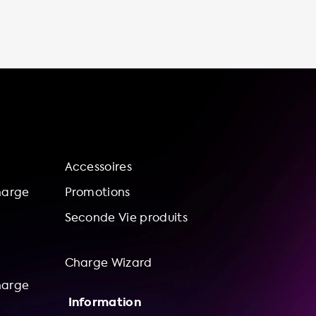
chez soi. Tout d'abord, cela vous offre une
grande commodité en vous permettant de
charger votre voiture à tout moment sans
avoir à quitter votre domicile, ce qui est très
pratique pour ceux qui ont un horaire chargé
ou qui vivent dans des zones où les bornes de
recharge publiques ne sont pas facilement
disponibles. De plus, vous économiserez de
l'argent en rechargeant votre
Accessoires
harge
Promotions
Seconde Vie produits
Charge Wizard
harge
Information