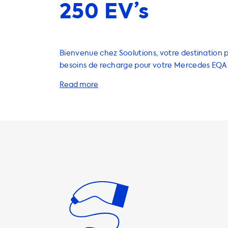
250 EV’s
Bienvenue chez Soolutions, votre destination p
besoins de recharge pour votre Mercedes EQA 
Nous sommes votre guichet unique pour des so
recharge à domicile, des câbles, des stations, 
portables, des accessoires et des adaptateurs 
à maximiser la durée de vie de votre batterie. La vitesse de
recharge maximale sur les stations AC est de 2
signifie que votre EQA ne pourra jamais charge
rapidement que cela sur ces stations. C'est pour
important de choisir les produits qui convienne
votre véhicule afin de maximiser votre expéri
recharge. Nous vous recommandons de choisir des produits
dont la vitesse de charge est égale à la vites
charge de votre véhicule. Pour les autres produ
vitesse de charge est plus élevée que celle de v