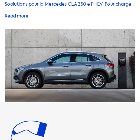
Soolutions pour la Mercedes GLA 250 e PHEV. Pour charger
votre véhicule électrique à la maison, nous recommandons
d'acheter une station de charge domestique, des câbles
de recharge et des adaptateurs. Tous ces produits sont
disponibles sur notre site web. Les stations de charge
domestiques sont des accessoires pratiques pour tous les
propriétaires de véhicules électriques. En achetant une
station de charge domestique, vous pouvez charger votre
voiture électrique à une vitesse maximale de 7,4 kW.
Veuillez noter que la GLA 250 e a un chargeur de 2 phases,
ce qui signifie qu'elle nécessite un produit de charge de 3
phases pour atteindre sa vitesse maximale. Nous vous
recommandons donc d'acheter une station de charge de
3 phases pour recharger votre voiture électrique à la
maison avec la vitesse maximale. Les câbles de recharge
et les adaptateurs sont également des accessoires
importants pour la recharge de votre voiture électrique. Il
est essentiel d'acheter des câbles de recharge et des
adaptateurs de haute qualité qui sont compatibles avec