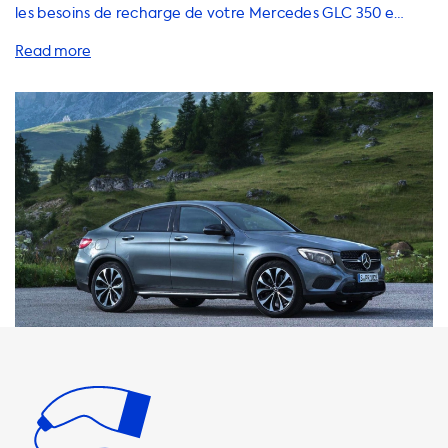
les besoins de recharge de votre Mercedes GLC 350 e
4MATIC Coupe électrique hybride rechargeable. Nous
proposons une gamme de produits allant des stations de
recharge à domicile aux câbles, adaptateurs et
accessoires pour une expérience de recharge pratique et
rapide. Il est important de noter que la vitesse de charge
maximale sur les stations de recharge en courant
alternatif (AC) est limitée à 3,7 kW pour une charge en 1
phase 16A, 7,4 kW pour une charge en 1 phase 32A, 11 kW
pour une charge en 3 phases 16A et 22 kW pour une charge
en 3 phases 32A. Votre voiture ne pourra jamais se charger
plus rapidement que cette vitesse de charge maximale sur
une station de recharge AC. Nous vous recommandons
donc des produits dont la vitesse de charge est égale à la
vitesse de charge maximale de votre voiture. Notez
toutefois qu'une recharge plus rapide n'est possible
qu'avec des véhicules dotés d'un chargeur embarqué
capable de charger plus rapidement. Nous disposons d'une
gamme de stations de recharge à domicile pour répondre