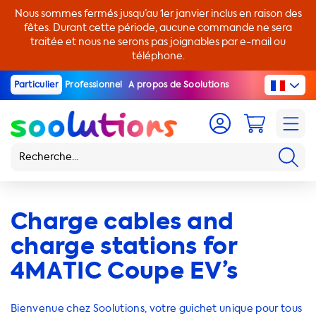
Nous sommes fermés jusqu’au 1er janvier inclus en raison des
fêtes. Durant cette période, aucune commande ne sera
traitée et nous ne serons pas joignables par e-mail ou
téléphone.
Particulier
Professionnel
A propos de Soolutions
Charge cables and
charge stations for
4MATIC Coupe EV’s
Bienvenue chez Soolutions, votre guichet unique pour tous