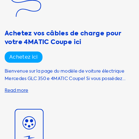
à vos besoins, notamment la Wallbox Pro 22 kW, la Wallbox
Home 11 kW ou la Wallbox Home Eco 7,4 kW. Nous
proposons également des câbles de recharge de haute
qualité, tels que le câble de recharge Mode 3 Type 2 16A et
Achetez vos câbles de charge pour
votre 4MATIC Coupe ici
Achetez ici
Bienvenue sur la page du modèle de voiture électrique
Mercedes GLC 350 e 4MATIC Coupe! Si vous possédez
cette voiture, il est fortement recommandé de vous
procurer un câble de recharge adapté pour vous assurer
que vous pouvez charger votre voiture de manière
pratique à la maison ou en déplacement. Nous vous
recommandons d'utiliser un câble de recharge en mode 3
AC avec prises Type 2, comme ceux proposés par Onitl,
DUOSIDA et Ratio, pour une utilisation domestique et
publique. Si votre voiture peut charger à 1 phase 32A ET 3