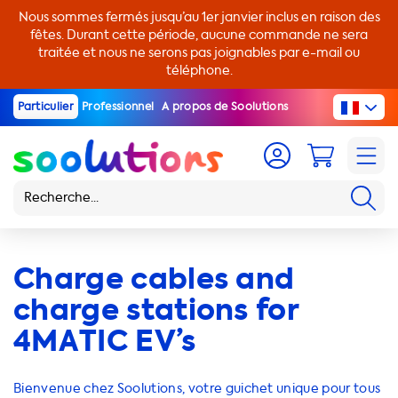
Nous sommes fermés jusqu’au 1er janvier inclus en raison des
fêtes. Durant cette période, aucune commande ne sera
traitée et nous ne serons pas joignables par e-mail ou
téléphone.
Particulier
Professionnel
A propos de Soolutions
Charge cables and
charge stations for
4MATIC EV’s
Bienvenue chez Soolutions, votre guichet unique pour tous