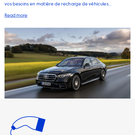
vos besoins en matière de recharge de véhicules
électriques. Si vous possédez une Mercedes S 580 e, vous
savez probablement déjà que votre voiture est équipée
d'une prise de type 2 située à l'arrière gauche. Vous pouvez
charger votre voiture à la maison avec un câble de
recharge standard ou avec une station de recharge
murale. Nous proposons une large gamme de produits pour
répondre à tous vos besoins en matière de recharge à
domicile. Il est important de noter que la vitesse de charge
maximale sur les stations de recharge AC est de 22 kW
pour les véhicules Mercedes S 580 e. Cela signifie que votre
voiture ne pourra jamais charger plus rapidement que cela
sur une station de recharge AC. Nous vous recommandons
de choisir des produits de recharge dont la vitesse de
charge est égale à la vitesse de charge maximale de votre
véhicule. Si vous optez pour un produit dont la vitesse de
charge est supérieure à celle de votre voiture, votre
voiture ne pourra pas charger à la vitesse maximale de ce
produit. Chez Soolutions, nous proposons des câbles de