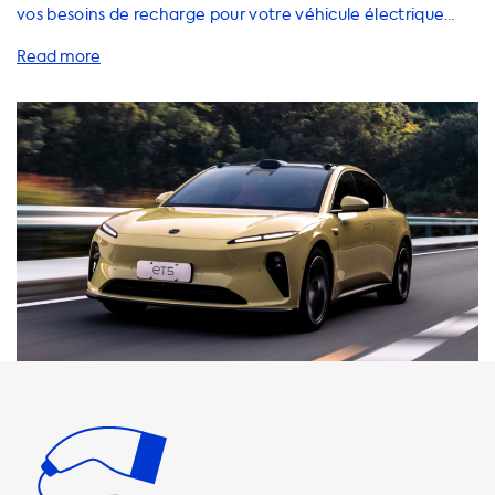
vos besoins de recharge pour votre véhicule électrique
NIO ET5. Nous proposons une large gamme de solutions de
recharge pour votre domicile, y compris des stations de
recharge, des câbles de recharge, des adaptateurs et des
accessoires utiles pour charger votre véhicule électrique
en toute sécurité et efficacement. Il est important de
noter que la vitesse de charge maximale sur les stations de
recharge AC est limitée par la capacité de charge de votre
véhicule. Pour votre NIO ET5, la vitesse de charge
maximale est de 22 kW avec une alimentation triphasée
de 32 A. Si vous utilisez une station de recharge avec une
capacité de charge supérieure à celle de votre véhicule,
votre véhicule ne pourra pas charger plus rapidement que
sa vitesse de charge maximale. Nous recommandons des
produits de recharge qui ont une vitesse de charge égale à
la vitesse de charge maximale de votre véhicule. Si vous
souhaitez une vitesse de charge plus rapide, vous aurez
besoin d'un véhicule doté d'un chargeur embarqué
capable de charger plus rapidement. Chez Soolutions,