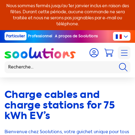
Nous sommes fermés jusqu’au 1er janvier inclus en raison des
fêtes. Durant cette période, aucune commande ne sera
traitée et nous ne serons pas joignables par e-mail ou
téléphone.
Particulier
Professionnel
A propos de Soolutions
Charge cables and
charge stations for 75
kWh EV’s
Bienvenue chez Soolutions, votre guichet unique pour tous