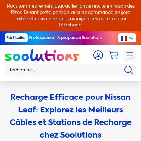
Nous sommes fermés jusqu’au 1er janvier inclus en raison des
fêtes. Durant cette période, aucune commande ne sera
traitée et nous ne serons pas joignables par e-mail ou
téléphone.
Particulier
Professionnel
A propos de Soolutions
Recharge Efficace pour Nissan
Leaf: Explorez les Meilleurs
Câbles et Stations de Recharge
chez Soolutions