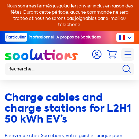
Nous sommes fermés jusqu’au 1er janvier inclus en raison des
fêtes. Durant cette période, aucune commande ne sera
traitée et nous ne serons pas joignables par e-mail ou
téléphone.
Particulier
Professionnel
A propos de Soolutions
Charge cables and
charge stations for L2H1
50 kWh EV’s
Bienvenue chez Soolutions, votre guichet unique pour