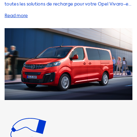
toutes les solutions de recharge pour votre Opel Vivaro-e
Combi L2H1 50 kWh électrique! Nous avons une large
gamme d'accessoires pour la recharge à la maison, la
recharge en déplacement et plus encore! Nos stations de
recharge à domicile sont très pratiques car vous pouvez
charger votre véhicule électrique pendant la nuit ou
pendant que vous travaillez à la maison. Nous offrons des
solutions de recharge à domicile pour les véhicules
électriques alimentés en AC, avec une sortie maximale de
22 kW (3 phases 32A). Il est important de noter que votre
voiture ne sera jamais capable de charger plus
rapidement que cette sortie maximale sur une station de
recharge AC. Nous proposons également des câbles de
recharge de haute qualité pour les propriétaires de
véhicules électriques. Nos câbles de recharge sont classés
pour une sortie de 3,7 kW (1 phase 16A) ou 7,4 kW (1 phase
32A), ce qui signifie que vous pouvez charger votre Opel
Vivaro-e Combi à la vitesse maximale autorisée par la
voiture. En plus de nos stations de recharge à domicile et