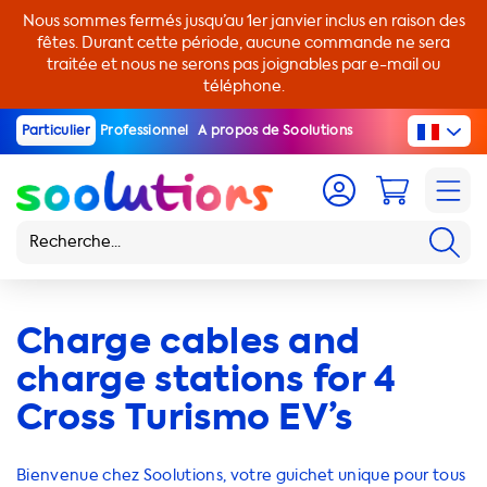
Nous sommes fermés jusqu’au 1er janvier inclus en raison des
fêtes. Durant cette période, aucune commande ne sera
traitée et nous ne serons pas joignables par e-mail ou
téléphone.
Particulier
Professionnel
A propos de Soolutions
Charge cables and
charge stations for 4
Cross Turismo EV’s
Bienvenue chez Soolutions, votre guichet unique pour tous