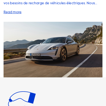
vos besoins de recharge de véhicules électriques. Nous
offrons une gamme complète de solutions de recharge
pour votre Porsche Taycan 4 Cross Turismo, y compris des
stations de recharge à domicile, des câbles de recharge,
des adaptateurs et des accessoires. Il est important de
comprendre que la vitesse de charge maximale sur les
stations de recharge AC est limitée à 22 kW pour votre
Taycan. Cela signifie que votre voiture ne pourra jamais se
recharger plus rapidement que cette vitesse sur les
stations de recharge AC. Nous vous recommandons donc
de choisir des produits de recharge dont la vitesse de
charge est égale à la vitesse de charge maximale de votre
voiture. Veuillez noter que la recharge plus rapide n'est
possible qu'avec des véhicules dotés d'un chargeur
embarqué capable de charger plus rapidement. Chez
Soolutions, nous proposons des produits de recharge de
haute qualité qui répondent aux normes de sécurité et de
qualité les plus élevées. Nos stations de recharge à
domicile sont disponibles en différentes puissances,