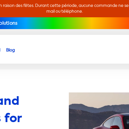
en raison des fêtes. Durant cette période, aucune commande ne sera
mail ou téléphone.
olutions
d
Blog
and
 for