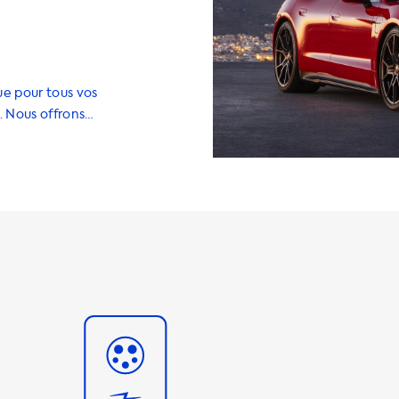
ue pour tous vos
. Nous offrons
 pour votre
 recharge à
urs et des
e la vitesse de
 Taycan GTS, la
 recharge AC est
urra jamais
une station de
 choisir des
est égale à la
ge pour