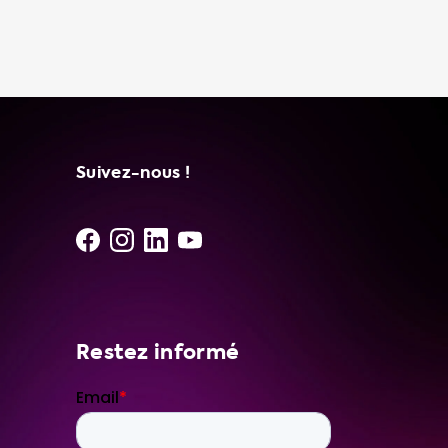
recharge. Nous proposons des câbles de
recharge portables de marques telles que
Tesla, JuiceBox, ChargePoint et bien d'autres
encore. Nous avons également des modèles
de câbles de recharge portables tels que le
Njord GO, le Type 2 to CEE red, le Type 1 pour
prise murale normale (schuko) - 13A 1 phase
Suivez-nous !
Restez informé