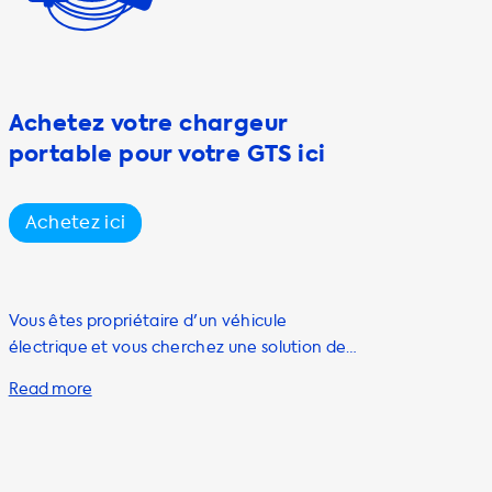
Achetez votre chargeur
portable pour votre GTS ici
Achetez ici
Vous êtes propriétaire d'un véhicule
électrique et vous cherchez une solution de
recharge pratique et efficace ? Chez
Soolutions, nous avons la réponse à vos
besoins avec notre gamme de câbles de
recharge portables. Nos câbles de recharge
portables, également appelés câbles de