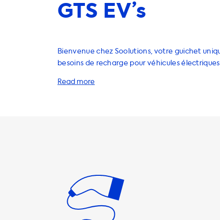
GTS EV’s
Bienvenue chez Soolutions, votre guichet uniq
besoins de recharge pour véhicules électriques
une gamme complète de solutions de recharge
Porsche Taycan GTS, y compris des stations de
domicile, des câbles de recharge, des adaptate
accessoires. Lorsque vous choisissez une station de recharge à
domicile, il est important de prendre en compt
charge maximale de votre véhicule. Pour votre
vitesse de charge maximale sur les stations de
de 22 kW. Cela signifie que votre voiture ne po
charger plus rapidement que cette vitesse sur 
recharge AC. Nous vous recommandons donc de
produits de recharge dont la vitesse de charge 
vitesse de charge maximale de votre voiture. Chez Soolutions,
nous avons une gamme de produits de rechar