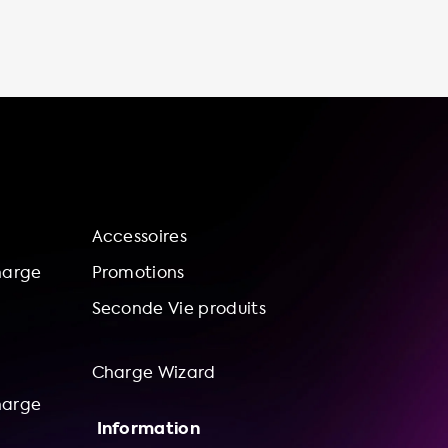
durabilité. En effet, en installant une station
de recharge à domicile, vous pouvez charger
votre voiture électrique à tout moment,
éviter les frais de stationnement et les files
d'attente aux bornes de recharge publiques,
et contribuer à un avenir plus durable en
réduisant votre empreinte carbone.
N'attendez plus pour
Accessoires
harge
Promotions
Seconde Vie produits
Charge Wizard
harge
Information