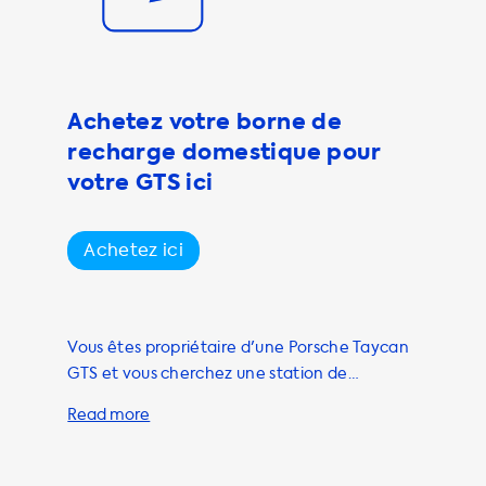
système
notre station
harge rapide et
 système
Achetez votre borne de
rge à domicile
recharge domestique pour
ons également
tique en
votre GTS ici
vous permettre
 Nous
Achetez ici
 électrique peut
Vous êtes propriétaire d'une Porsche Taycan
GTS et vous cherchez une station de
recharge pour votre voiture électrique ? Ne
cherchez plus ! Soolutions propose une large
gamme de stations de recharge pour
répondre à tous vos besoins. Nos stations de