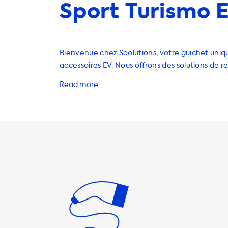
Sport Turismo E
Bienvenue chez Soolutions, votre guichet uniqu
accessoires EV. Nous offrons des solutions de r
voiture et la maison, y compris des stations de
câbles de recharge, des adaptateurs, des char
et des accessoires. Notre gamme de produits 
améliorer votre expérience de conduite EV en 
options de recharge pratiques et rapides. Lors de la recharge à
domicile, il est important d'avoir le bon équip
assurer un chargement rapide et efficace. Les 
recharge domestiques sont la solution idéale p
propriétaires de voitures électriques. Nos stat
AC sont capables de charger votre véhicule à 
maximale de 22kW. Il est important de noter q
ne pourra jamais se recharger plus rapidemen
vitesse lors de la recharge AC. Si vous recherc