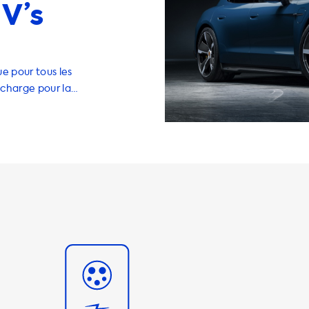
V’s
e pour tous les
echarge pour la
 recharge, des
geurs portables
est conçue pour
offrant des
ement pour
stations de
our les
ions de recharge
une vitesse
ue votre voiture
t que cette
hez une solution