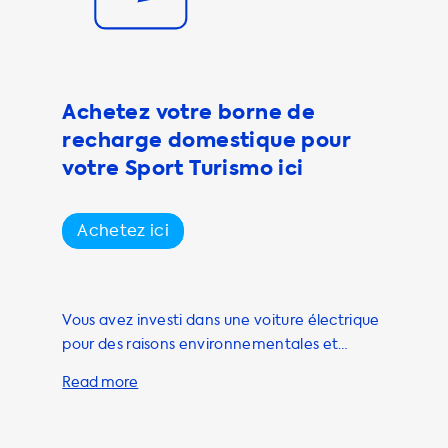
d'opter pour un
la vitesse de
noter que des
nt possibles
Achetez votre borne de
barqué capable
recharge domestique pour
ndre à tous les
votre Sport Turismo ici
es en
re à vos besoins
Achetez ici
Vous avez investi dans une voiture électrique
pour des raisons environnementales et
économiques, et vous voulez maintenant
vous assurer que vous pouvez la charger
confortablement à la maison. Chez
Soolutions, nous avons une gamme de