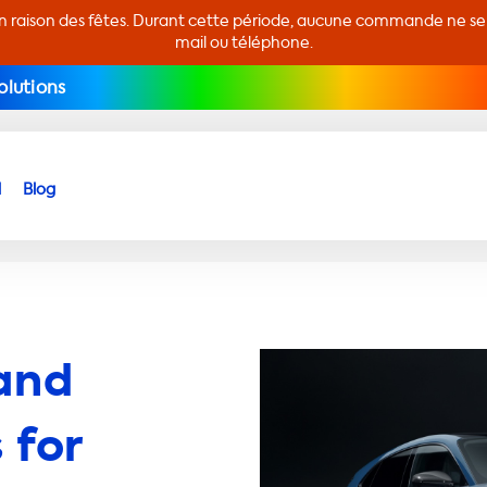
en raison des fêtes. Durant cette période, aucune commande ne sera
mail ou téléphone.
olutions
d
Blog
and
 for