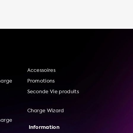
moment sans avoir à quitter votre maison, la
réduction des coûts de recharge par rapport
aux stations de recharge publiques et la
possibilité de contrôler votre expérience de
charge en ajustant la vitesse de charge selon
vos besoins. De plus, en rechargeant votre
voiture à la maison, vous contribuez à la
durabilité de l'environnement et à la
croissance des sources d'énergie
renouvelables. Nous offrons
Accessoires
harge
Promotions
Seconde Vie produits
Charge Wizard
harge
Information