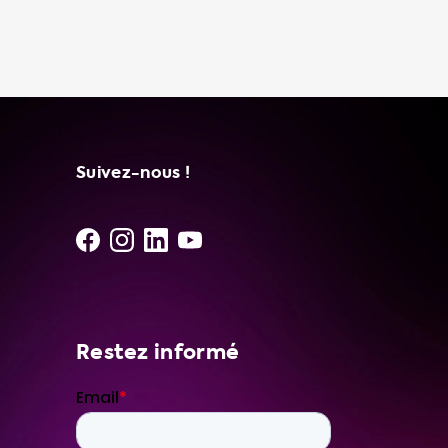
pleine nature, un chargeur portable peut
vous sauver la vie. Avec un chargeur portable,
vous pouvez charger votre voiture électrique
à n'importe quelle prise standard 120V, ce qui
vous donne plus de flexibilité quant à l'endroit
où vous pouvez charger votre voiture. En
utilisant un chargeur portable pour charger
votre voiture électrique, vous pouvez réaliser
Suivez-nous !
des économies sur les coûts de recharge.
Chez Soolutions, nous ne propos
Restez informé