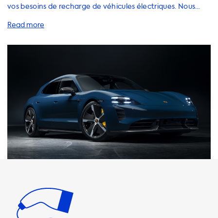
vos besoins de recharge de véhicules électriques. Nous
proposons une gamme complète de solutions de recharge
pour votre Porsche Taycan Turbo Sport Turismo, y compris
des stations de recharge à domicile, des câbles de
recharge, des adaptateurs et des accessoires. Il est
important de noter que la vitesse de charge maximale sur
les stations de recharge AC est de 22 kW. Votre voiture ne
pourra jamais se recharger plus rapidement que cela sur
les stations de recharge AC. Nous recommandons donc
des produits dont la vitesse de charge est égale à la
vitesse de charge maximale de votre véhicule. Veuillez
noter que la recharge plus rapide n'est possible qu'avec
des véhicules dotés d'un chargeur embarqué capable de
charger plus rapidement. Chez Soolutions, nous proposons
des solutions de recharge pour tous les besoins. Nos
stations de recharge à domicile sont disponibles en 1 phase
16A = 3,7 kW, 1 phase 32A = 7,4 kW, 3 phases 16A = 11 kW et 3
phases 32A = 22 kW. Nous proposons également des câbles
de recharge, des adaptateurs et des accessoires pour