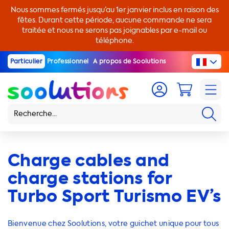
Nous sommes fermés jusqu’au 1er janvier inclus en raison des
fêtes. Durant cette période, aucune commande ne sera
traitée et nous ne serons pas joignables par e-mail ou
téléphone.
Particulier
Professionnel
A propos de Soolutions
Charge cables and
charge stations for
Turbo Sport Turismo EV’s
Bienvenue chez Soolutions, votre guichet unique pour tous