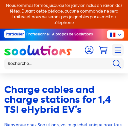
Nous sommes fermés jusqu’au 1er janvier inclus en raison des
fêtes. Durant cette période, aucune commande ne sera
traitée et nous ne serons pas joignables par e-mail ou
téléphone.
Particulier
Professionnel
A propos de Soolutions
Charge cables and
charge stations for 1,4
TSI eHybrid EV’s
Bienvenue chez Soolutions, votre guichet unique pour tous