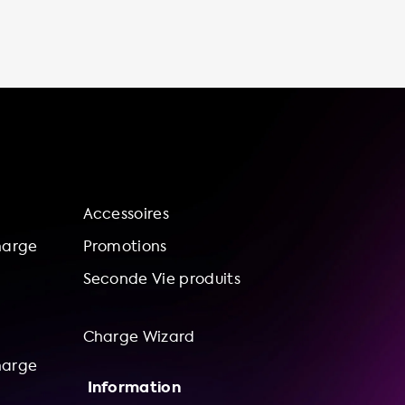
stations de recharge publiques ne sont pas
facilement accessibles. De plus, la recharge à
domicile est généralement moins chère que
la recharge sur les bornes publiques ou les
chargeurs rapides. Vous pouvez profiter des
tarifs d'électricité hors-peak et éviter les frais
de stationnement sur les bornes publiques.
Cela vous permet de réaliser des économies
importantes sur le long terme. En installant
une station de recharge à domicile, vous
Accessoires
pouvez également
harge
Promotions
Seconde Vie produits
Charge Wizard
harge
Information