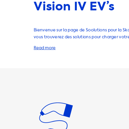
Vision IV EV’s
Bienvenue sur la page de Soolutions pour la Sko
vous trouverez des solutions pour charger votr
électrique à domicile. Les stations de charge, le
adaptateurs et d'autres accessoires utiles sont
pour vous aider à recharger votre voiture de 
et efficace. Il est important de noter que la vitesse de charge
maximale pour les stations de charge CA est d
en monophasé et 22 kW en triphasé). Votre voi
jamais charger plus rapidement que cela sur de
charge CA. Nous vous recommandons donc d'ut
produits dont la vitesse de charge est égale à l
charge maximale de votre voiture. Veuillez no
vitesses de charge plus rapides ne sont possibl
véhicules équipés d'un chargeur à bord capabl
plus rapidement. Chez Soolutions, nous proposons des