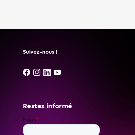
Skoda Vision IV. Vous pouvez vous charger
votre voiture n'importe où et à tout moment
avec notre câble de charge portable.
L'installation d'une station de charge CA est
recommandée pour une charge plus rapide
et plus confortable à domicile. Nous avons
différents modèles disponibles pour répondre
à vos besoins en matière de charge de votre
Suivez-nous !
Skoda Vision IV. Chez Soolutions, nous
sommes engagés à
Restez informé