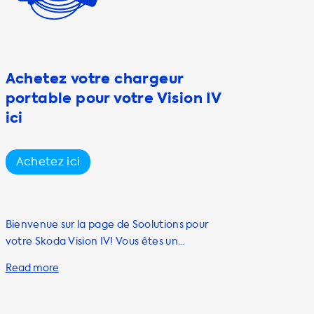
Achetez votre chargeur
portable pour votre Vision IV
ici
Achetez ici
Bienvenue sur la page de Soolutions pour
votre Skoda Vision IV! Vous êtes un
propriétaire d'un véhicule électrique ou vous
envisagez d'en acheter un? Vous êtes au bon
endroit! Chez Soolutions, nous sommes fiers
de fournir des solutions de charge pour