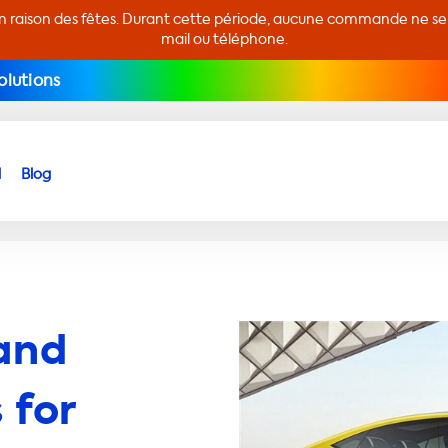
en raison des fêtes. Durant cette période, aucune commande ne sera
mail ou téléphone.
olutions
d
Blog
and
 for