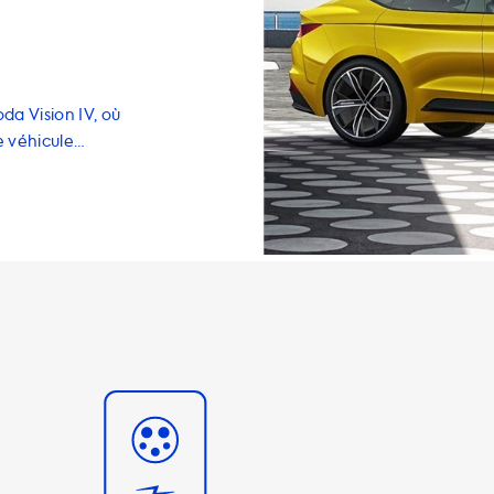
da Vision IV, où
e véhicule
s câbles, les
 tous disponibles
manière pratique
e 22 kW (11 kW
ture ne pourra
s stations de
iliser des
a vitesse de
ter que des
es qu'avec des
e de charger