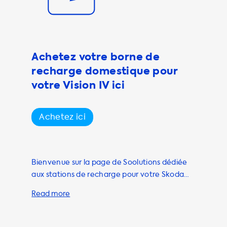
puissance. Si
16 A et que vous
nseillons
in d'une
Achetez votre borne de
également des
recharge domestique pour
 des
votre Vision IV ici
tiliser. Nous
et de notre
Achetez ici
Bienvenue sur la page de Soolutions dédiée
aux stations de recharge pour votre Skoda
Vision IV électrique. Pour charger votre
véhicule électrique à la maison, nous vous
proposons une gamme de stations de
recharge de haute qualité. Nous proposons