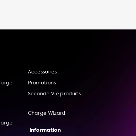
besoins. Chez Soolutions, nous travaillons
avec un réseau indépendant de fournisseurs
et d'installateurs pour vous offrir les
meilleures stations de recharge et services
d'installation. Nous proposons également un
service d'installation complet pour vous
assurer que votre station de recharge est
installée correctement et en toute sécurité.
Enfin, pour vous aider à économiser encore
plus d'argent, nous proposons des offres
Accessoires
groupées de
harge
Promotions
Seconde Vie produits
Charge Wizard
harge
Information