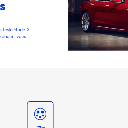
s
a Tesla Model S
ctrique, vous
 est la
maintenir votre
ge gamme de
S Long Range.
AC) sont la
 voiture
e AC de
sances: 1 phase
(11 kW) et 3
ong Range, la
 Cela signifie
lus rapidement
ous utilisez une