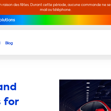
en raison des fêtes. Durant cette période, aucune commande ne sera
mail ou téléphone.
olutions
d
Blog
and
 for