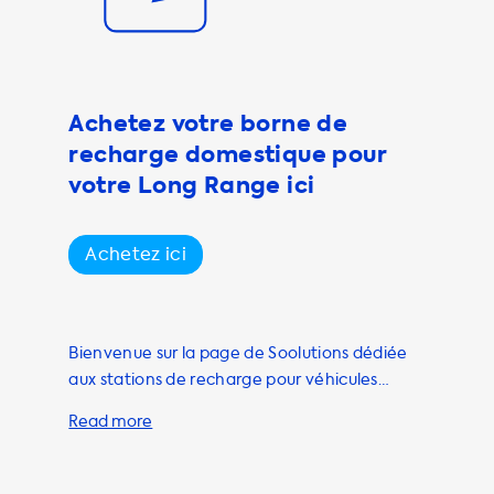
charge
e recharger plus
. Nos câbles de
Achetez votre borne de
eurs et
recharge domestique pour
harge. Nous
ssances de 1
votre Long Range ici
es
Achetez ici
Bienvenue sur la page de Soolutions dédiée
aux stations de recharge pour véhicules
électriques. Si vous êtes propriétaire d'une
Tesla Model S, vous savez probablement que
la vitesse de recharge standard est de 16,5
kW. Cependant, avec une station de