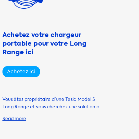
Achetez votre chargeur
portable pour votre Long
Range ici
Achetez ici
Vous êtes propriétaire d'une Tesla Model S
Long Range et vous cherchez une solution de
recharge pratique et économique pour votre
voiture électrique ? Soolutions a ce qu'il vous
faut ! Nous proposons une large gamme de
solutions de recharge pour votre Tesla Model