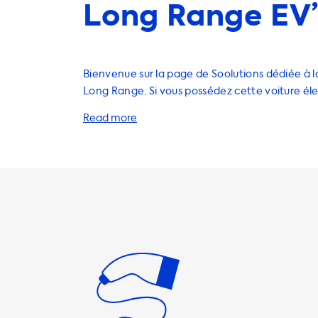
Long Range EV’
Bienvenue sur la page de Soolutions dédiée à l
Long Range. Si vous possédez cette voiture éle
savez probablement que la recharge à domicile
méthode la plus pratique et économique pour 
voiture chargée. Soolutions propose une lar
solutions de recharge pour votre Tesla Model 
Les stations de recharge à courant alternatif (
méthode la plus courante pour recharger votre
électrique à domicile. Les stations de recharg
Soolutions sont disponibles en différentes puis
16A (3,7 kW), 1 phase 32A (7,4 kW), 3 phases 16A 
phases 32A (22 kW). Pour votre Tesla Model S L
puissance de recharge standard est de 16,5 kW.
que la voiture ne pourra jamais se recharger p
que cette puissance de recharge standard. Si v