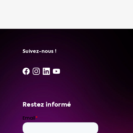
tels que le modèle Njord GO et le modèle
Type 2 vers CEE rouge. En choisissant
Soolutions pour votre câble de recharge
portable, vous pouvez être sûr que vous
obtenez un produit de haute qualité. Nous
travaillons avec un réseau de fournisseurs et
d'installateurs indépendants pour vous offrir
les meilleurs produits et services. Nous
Suivez-nous !
recommandons d'acheter un câble de
recharge portable avec une puissance de
recharge de 1 phase 32A
Restez informé