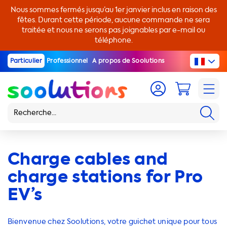
Nous sommes fermés jusqu’au 1er janvier inclus en raison des
fêtes. Durant cette période, aucune commande ne sera
traitée et nous ne serons pas joignables par e-mail ou
téléphone.
Particulier
Professionnel
A propos de Soolutions
Charge cables and
charge stations for Pro
EV’s
Bienvenue chez Soolutions, votre guichet unique pour tous