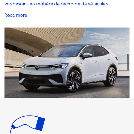
vos besoins en matière de recharge de véhicules
électriques. Si vous possédez une Volkswagen ID.5 Pro, vous
savez déjà que la vitesse de charge maximale sur les
stations de charge AC est de 22 kW. Cela signifie que votre
voiture ne pourra jamais se charger plus rapidement que
cela sur ces stations de charge. Nous proposons une large
gamme de solutions de charge pour votre Volkswagen ID.5
Pro, notamment des stations de charge, des câbles de
charge, des adaptateurs et des accessoires. Il est
important de choisir des produits qui offrent une vitesse de
charge égale à la vitesse de charge maximale de votre
voiture pour une expérience de recharge optimale. Nos
stations de charge AC sont disponibles en 1 phase 16A (3,7
kW), 1 phase 32A (7,4 kW), 3 phases 16A (11 kW) et 3 phases
32A (22 kW). Si vous choisissez une station de charge avec
une vitesse de charge supérieure à 22 kW, votre
Volkswagen ID.5 Pro ne pourra pas se charger à cette
vitesse. Nous recommandons également nos chargeurs
portables, qui sont pratiques lorsque vous êtes en