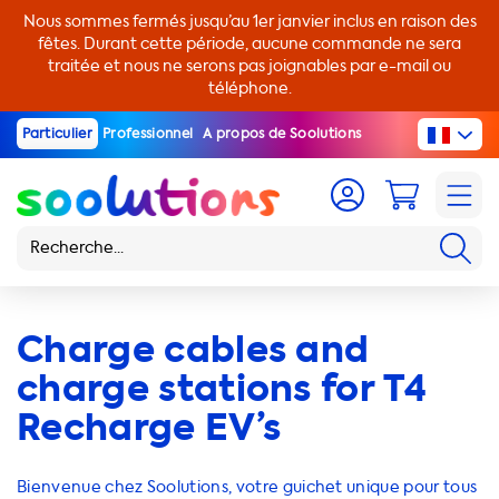
Nous sommes fermés jusqu’au 1er janvier inclus en raison des
fêtes. Durant cette période, aucune commande ne sera
traitée et nous ne serons pas joignables par e-mail ou
téléphone.
Particulier
Professionnel
A propos de Soolutions
Charge cables and
charge stations for T4
Recharge EV’s
Bienvenue chez Soolutions, votre guichet unique pour tous