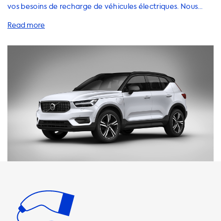
vos besoins de recharge de véhicules électriques. Nous
proposons une gamme complète de produits et de
services pour vous aider à recharger votre Volvo XC40 T4
Recharge à la maison de manière rapide et efficace. Nos
stations de recharge AC offrent une vitesse de charge
maximale de 3,7 kW pour une phase de 16A et jusqu'à 22
kW pour une phase de 32A. Il est important de noter que la
voiture ne pourra jamais se recharger plus rapidement que
cette vitesse sur des stations de recharge AC. Nous vous
recommandons donc d'utiliser des produits dont la vitesse
de charge est égale à la vitesse de charge maximale de
votre voiture. Chez Soolutions, nous proposons une
gamme de câbles de recharge, d'adaptateurs et
d'accessoires pour vous aider à optimiser votre expérience
de recharge à domicile. Nos produits sont faciles à utiliser
et sont conçus pour fournir une charge rapide et efficace à
votre véhicule électrique. Nous vous recommandons
également de toujours utiliser un chargeur embarqué
(OBC) capable de charger plus rapidement pour une