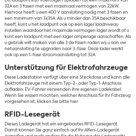
Dit laadpunt kan voertuigen opladen tot een maximum van
32A en 3 fasen met een maximaal vermogen van 22kW.
Hiervoor heeft u een 400 V aansluiting nodig met 3 fasen en
een minimum van 3x35A. Als u minder dan 35A beschikbaar
heeft, kunt u het laadpunt ook op een lager laadniveau
instellen waardoor het maximale vermogen lager wordt of u
kunt een laadpunt met een lager amperage aanschaffen. Als
u gebruik wilt maken van alle 3 de fasen raden wij u aan uw
netaansluiting te upgraden naar 3-fase. Deze lader werkt
ook op een 1-fase stroomaansluiting tot 32A.
Unterstützung für Elektrofahrzeuge
Diese Ladestation verfügt über eine Steckdose und kann alle
Elektrofahrzeuge mit einem Typ-2- oder Typ-1-Anschluss
aufladen. EV-Fahrer verwenden ihre eigenen Ladekabel.
Wenn Sie wissen möchten, welcher Anschluss für Ihr Fahrzeug
vorgesehen ist, klicken Sie bitte hier.
RFID-Lesegerät
Dieses Ladegerät hat ein eingebautes RFID-Lesegerät.
Damit können Sie ganz einfach auf Ihr Alfen-Ladegerät