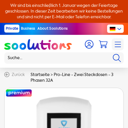
Wir sind bis einschließlich 1. Januar wegen der Feiertage
geschlossen. In dieser Zeit bearbeiten wir keine Bestellungen
und sind nicht per E-Mail oder Telefon erreichbar.
Private
Business
About Soolutions
Zurück
Startseite
>
Pro-Line - Zwei Steckdosen - 3
Phasen 32A