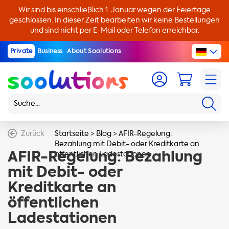
Wir sind bis einschließlich 1. Januar wegen der Feiertage
geschlossen. In dieser Zeit bearbeiten wir keine Bestellungen
und sind nicht per E-Mail oder Telefon erreichbar.
Private
Business
About Soolutions
Zurück
Startseite
>
Blog
>
AFIR-Regelung:
Bezahlung mit Debit- oder Kreditkarte an
AFIR-Regelung: Bezahlung
öffentlichen Ladestationen
mit Debit- oder
Kreditkarte an
öffentlichen
Ladestationen