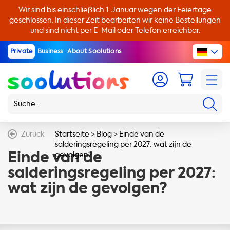
Wir sind bis einschließlich 1. Januar wegen der Feiertage
geschlossen. In dieser Zeit bearbeiten wir keine Bestellungen
und sind nicht per E-Mail oder Telefon erreichbar.
Private
Business
About Soolutions
Zurück
Startseite
>
Blog
>
Einde van de
salderingsregeling per 2027: wat zijn de
Einde van de
gevolgen?
salderingsregeling per 2027:
wat zijn de gevolgen?