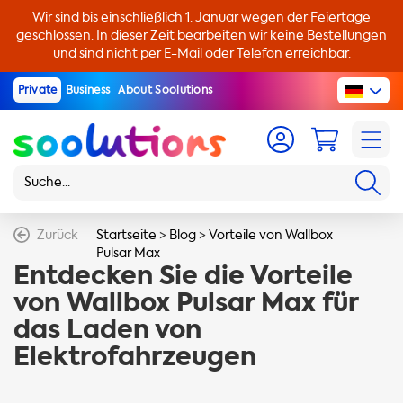
Wir sind bis einschließlich 1. Januar wegen der Feiertage
geschlossen. In dieser Zeit bearbeiten wir keine Bestellungen
und sind nicht per E-Mail oder Telefon erreichbar.
Private
Business
About Soolutions
Zurück
Startseite
>
Blog
>
Vorteile von Wallbox
Pulsar Max
Entdecken Sie die Vorteile
von Wallbox Pulsar Max für
das Laden von
Elektrofahrzeugen