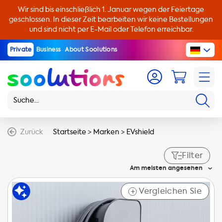
Wir sind bis einschließlich 1. Januar wegen der Feiertage
geschlossen. In dieser Zeit bearbeiten wir keine Bestellungen
und sind nicht per E-Mail oder Telefon erreichbar.
Private
Business
About Soolutions
Zurück
Startseite
>
Marken
>
EVshield
Filter
Am meisten angesehen
Vergleichen Sie
+