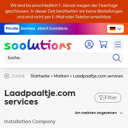
Wir sind bis einschließlich 1. Januar wegen der Feiertage
geschlossen. In dieser Zeit bearbeiten wir keine Bestellungen
und sind nicht per E-Mail oder Telefon erreichbar.
Private
Business
About Soolutions
Zurück
Startseite
>
Marken
>
Laadpaaltje.com services
Laadpaaltje.com
Filter
services
Am meisten angesehen
Installation Company