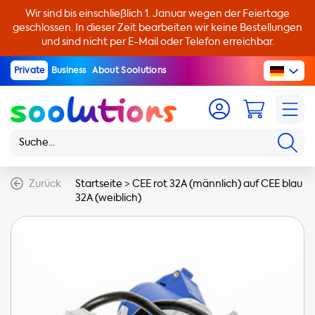
Wir sind bis einschließlich 1. Januar wegen der Feiertage
geschlossen. In dieser Zeit bearbeiten wir keine Bestellungen
und sind nicht per E-Mail oder Telefon erreichbar.
Private
Business
About Soolutions
Zurück
Startseite
>
CEE rot 32A (männlich) auf CEE blau
32A (weiblich)