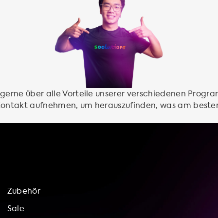
 gerne über alle Vorteile unserer verschiedenen Progr
 Kontakt aufnehmen, um herauszufinden, was am beste
Zubehör
Sale