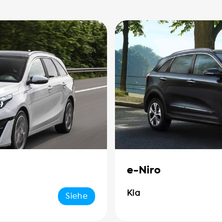
e-Niro
Kia
Siehe