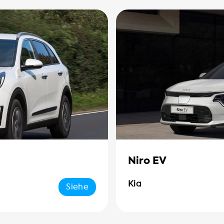
Niro EV
Kia
Siehe