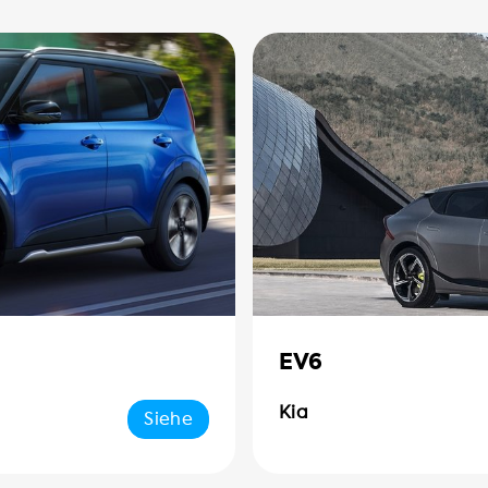
EV6
Kia
Siehe