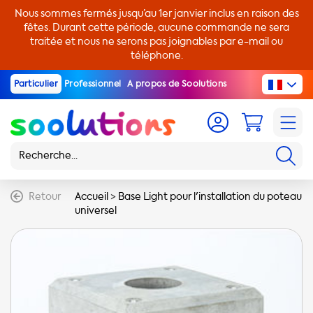
Nous sommes fermés jusqu’au 1er janvier inclus en raison des
fêtes. Durant cette période, aucune commande ne sera
traitée et nous ne serons pas joignables par e-mail ou
téléphone.
Particulier
Professionnel
A propos de Soolutions
Retour
Accueil
>
Base Light pour l'installation du poteau
universel