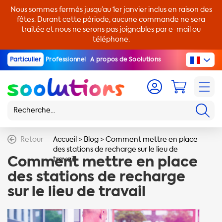
Nous sommes fermés jusqu’au 1er janvier inclus en raison des
fêtes. Durant cette période, aucune commande ne sera
traitée et nous ne serons pas joignables par e-mail ou
téléphone.
Particulier
Professionnel
A propos de Soolutions
Retour
Accueil
>
Blog
>
Comment mettre en place
des stations de recharge sur le lieu de
Comment mettre en place
travail
des stations de recharge
sur le lieu de travail