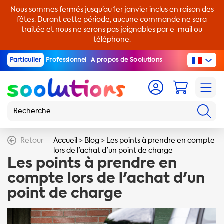
Nous sommes fermés jusqu’au 1er janvier inclus en raison des
fêtes. Durant cette période, aucune commande ne sera
traitée et nous ne serons pas joignables par e-mail ou
téléphone.
Particulier
Professionnel
A propos de Soolutions
Retour
Accueil
>
Blog
>
Les points à prendre en compte
lors de l'achat d'un point de charge
Les points à prendre en
compte lors de l'achat d'un
point de charge