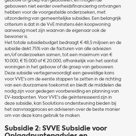
gebouw of groep van gebouwen, en mogen de
gebouwen niet eerder overheidsfinanciering ontvangen
hebben voor de voorgestelde onderzoeken, met
uitzondering van gemeentelijke subsidies. Een belangrijk
criterium is dat in de VvE minstens één koopwoning
aanwezig moet zijn waarvan de eigenaar ook de
bewoner is.
Het totale subsidiebudget bedraagt € 48,5 miljoen en de
subsidie dekt 75% van de facturen van alle adviezen
en/of onderzoeken samen, tot een maximum van €
10.000, € 15.000 of € 20.000, afhankelijk van het aantal
woningen in het gebouw of de groep van gebouwen.
Deze subsidie vertegenwoordigt een geweldige kans
voor VVE's om de eerste stappen te zetten in de richting
van een duurzamere toekomst en biedt de middelen die
nodig zijn voor gedegen voorbereiding en planning van
EV-laadpunten. Voor VVE's die geïnteresseerd zijn in
deze subsidie, kan Soolutions ondersteuning bieden bij
het aanvraagproces en adviseren over de beste manier
om van deze kans gebruik te maken.
Subsidie 2: SVVE Subsidie voor
Oplaadpuntenadvies en