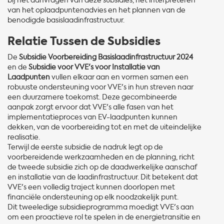
bij het aanvragen van deze subsidies, het interpreteren
van het oplaadpuntenadvies en het plannen van de
benodigde basislaadinfrastructuur.
Relatie Tussen de Subsidies
De
Subsidie Voorbereiding Basislaadinfrastructuur 2024
en de
Subsidie voor VVE's voor Installatie van
Laadpunten
vullen elkaar aan en vormen samen een
robuuste ondersteuning voor VVE's in hun streven naar
een duurzamere toekomst. Deze gecombineerde
aanpak zorgt ervoor dat VVE's alle fasen van het
implementatieproces van EV-laadpunten kunnen
dekken, van de voorbereiding tot en met de uiteindelijke
realisatie.
Terwijl de eerste subsidie de nadruk legt op de
voorbereidende werkzaamheden en de planning, richt
de tweede subsidie zich op de daadwerkelijke aanschaf
en installatie van de laadinfrastructuur. Dit betekent dat
VVE's een volledig traject kunnen doorlopen met
financiële ondersteuning op elk noodzakelijk punt.
Dit tweeledige subsidieprogramma moedigt VVE's aan
om een proactieve rol te spelen in de energietransitie en