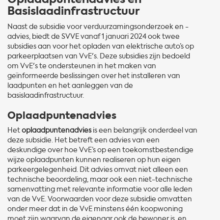
Basislaadinfrastructuur
Naast de subsidie voor verduurzamingsonderzoek en -
advies, biedt de SVVE vanaf 1 januari 2024 ook twee
subsidies aan voor het opladen van elektrische auto’s op
parkeerplaatsen van VvE's. Deze subsidies zijn bedoeld
om VvE's te ondersteunen in het maken van
geïnformeerde beslissingen over het installeren van
laadpunten en het aanleggen van de
basislaadinfrastructuur.
Oplaadpuntenadvies
Het
oplaadpuntenadvies
is een belangrijk onderdeel van
deze subsidie. Het betreft een advies van een
deskundige over hoe VvE’s op een toekomstbestendige
wijze oplaadpunten kunnen realiseren op hun eigen
parkeergelegenheid. Dit advies omvat niet alleen een
technische beoordeling, maar ook een niet-technische
samenvatting met relevante informatie voor alle leden
van de VvE. Voorwaarden voor deze subsidie omvatten
onder meer dat in de VvE minstens één koopwoning
moet zijn waarvan de eigenaar ook de bewoner is, en