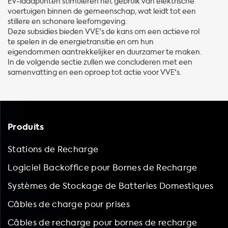
EV-laadpunten stimuleren het gebruik van elektrische
voertuigen binnen de gemeenschap, wat leidt tot een
stillere en schonere leefomgeving.
Deze subsidies bieden VVE's de kans om een actieve rol
te spelen in de energietransitie en om hun
eigendommen aantrekkelijker en duurzamer te maken.
In de volgende sectie zullen we concluderen met een
samenvatting en een oproep tot actie voor VVE's.
Produits
Stations de Recharge
Logiciel Backoffice pour Bornes de Recharge
Systèmes de Stockage de Batteries Domestiques
Câbles de charge pour prises
Câbles de recharge pour bornes de recharge