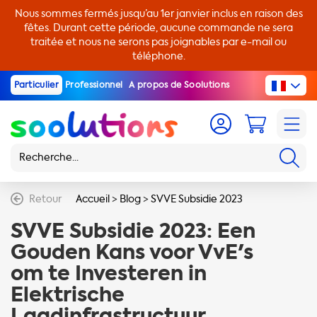
Nous sommes fermés jusqu’au 1er janvier inclus en raison des
fêtes. Durant cette période, aucune commande ne sera
traitée et nous ne serons pas joignables par e-mail ou
téléphone.
Particulier
Professionnel
A propos de Soolutions
Retour
Accueil
>
Blog
>
SVVE Subsidie 2023
SVVE Subsidie 2023: Een
Gouden Kans voor VvE's
om te Investeren in
Elektrische
Laadinfrastructuur