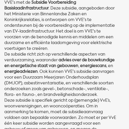
VVE's met de
Subsidie Voorbereiding
Basislaadinfrastructuur
. Deze subsidie, aangeboden door
het Ministerie van Binnenlandse Zaken en
Koninkrijksrelaties, is ontworpen om VVE's te
ondersteunen bij de voorbereiding op de implementatie
van EV-laadinfrastructuur. Het doel is om VVE's te
voorzien van de benodigde kennis en middelen om een
duurzame en efficiënte laadomgeving voor elektrische
voertuigen te creëren.
De subsidie richt zich op verschillende aspecten van
verduurzaming, waaronder
advies over de bouwkundige
en energetische staat van gebouwen
,
energiescans
, en
energieadviezen
. Ook kunnen VVE's subsidie aanvragen
voor een Duurzaam Meerjaren Onderhoudsplan
(DMJOP), asbestinventarisatie, en verschillende soorten
onderzoeken zoals gevel-, betonschade-, ventilatie-,
flora- en fauna-, en brandveiligheidsonderzoek.
Deze subsidie is specifiek gericht op (gemengde) VvE’s,
woonverenigingen, en wooncoöperaties. Om in
aanmerking te komen, moet de subsidieaanvraag
voldoen aan bepaalde voorwaarden. Zo moet er per VvE
één keer subsidie worden aangevraagd voor een