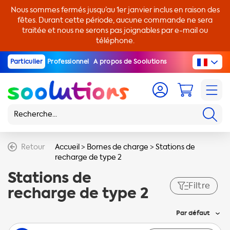
Nous sommes fermés jusqu’au 1er janvier inclus en raison des
fêtes. Durant cette période, aucune commande ne sera
traitée et nous ne serons pas joignables par e-mail ou
téléphone.
Particulier
Professionnel
A propos de Soolutions
Retour
Accueil
>
Bornes de charge
>
Stations de
recharge de type 2
Stations de
Filtre
recharge de type 2
Par défaut