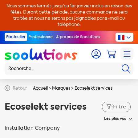
Nous sommes fermés jusqu’au 1er janvier inclus en raison des
fêtes. Durant cette période, aucune commande ne sera
traitée et nous ne serons pas joignables par e-mail ou
téléphone.
Particulier
Professionnel
A propos de Soolutions
Retour
Accueil
>
Marques
>
Ecoselekt services
Ecoselekt services
Filtre
Les plus vus
Installation Company