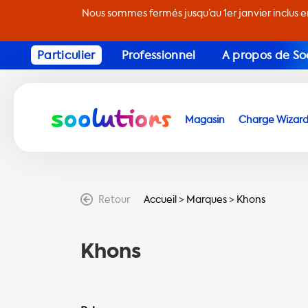
Nous sommes fermés jusqu’au 1er janvier inclus 
Particulier
Professionnel
A propos de So
Magasin
Charge Wizar
Retour
Accueil
>
Marques
>
Khons
Khons