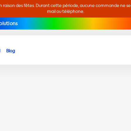
en raison des fêtes. Durant cette période, aucune commande ne sera
mail ou téléphone.
olutions
d
Blog