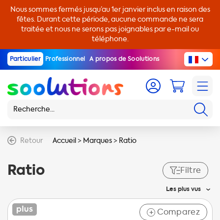
Nous sommes fermés jusqu’au 1er janvier inclus en raison des
fêtes. Durant cette période, aucune commande ne sera
traitée et nous ne serons pas joignables par e-mail ou
téléphone.
Particulier
Professionnel
A propos de Soolutions
Retour
Accueil
>
Marques
>
Ratio
Ratio
Filtre
Les plus vus
Comparez
+