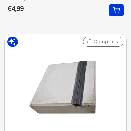
€4,99
Comparez
+