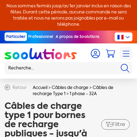
Nous sommes fermés jusqu’au 1er janvier inclus en raison des
fêtes. Durant cette période, aucune commande ne sera
traitée et nous ne serons pas joignables par e-mail ou
téléphone.
Particulier
Professionnel
A propos de Soolutions
Retour
Accueil
>
Câbles de charge
>
Câbles de
recharge Type 1
>
1 phase - 32A
Câbles de charge
type 1 pour bornes
de recharge
Filtre
publiques - jusqu'à