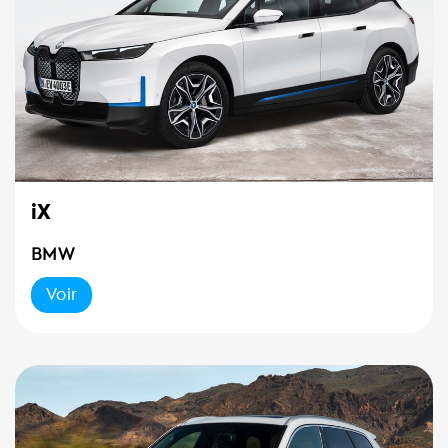
iX
BMW
Voir