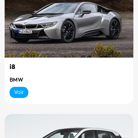
i8
BMW
Voir