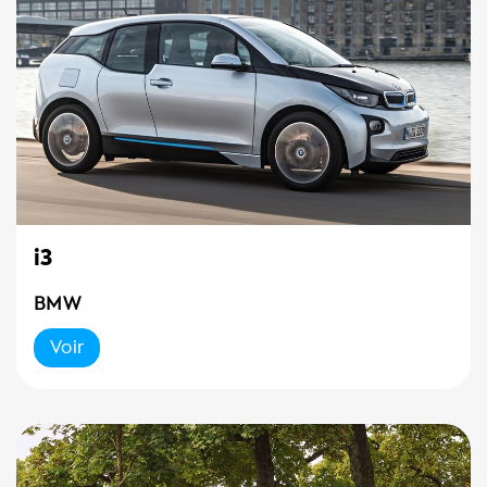
i3
BMW
Voir