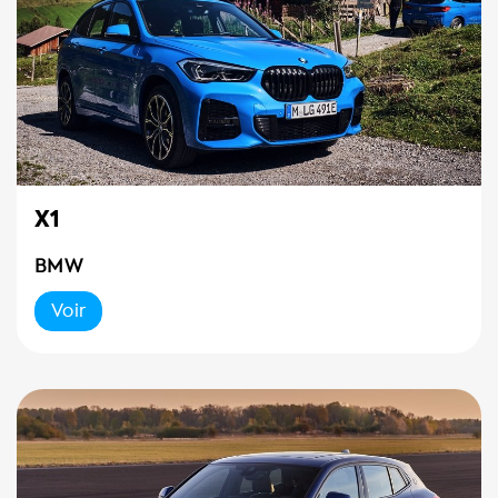
X1
BMW
Voir