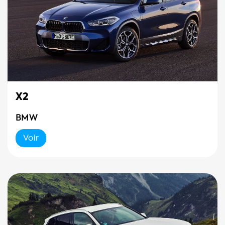
X2
BMW
Voir