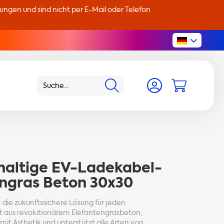
llungen und sind nicht per E-Mail oder Telefon
altige EV-Ladekabel-
engras Beton 30x30
: die zukunftssichere Lösung für jeden
lt aus revolutionärem Elefantengrasbeton,
 mit Ästhetik und unterstützt alle Arten von