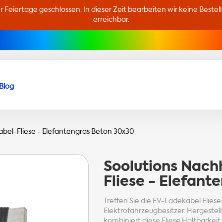
er Feiertage geschlossen. In dieser Zeit bearbeiten wir keine Beste
erreichbar.
Blog
bel-Fliese - Elefantengras Beton 30x30
Soolutions
Nachh
Fliese - Elefant
Treffen Sie die EV-Ladekabel Fliese
Elektrofahrzeugbesitzer. Hergestel
kombiniert diese Fliese Haltbarkeit