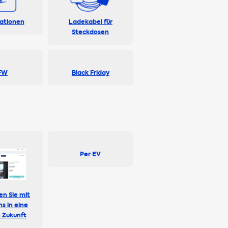
ationen
Ladekabel für
Steckdosen
FW
Black Friday
Per EV
en Sie mit
ns in eine
 Zukunft