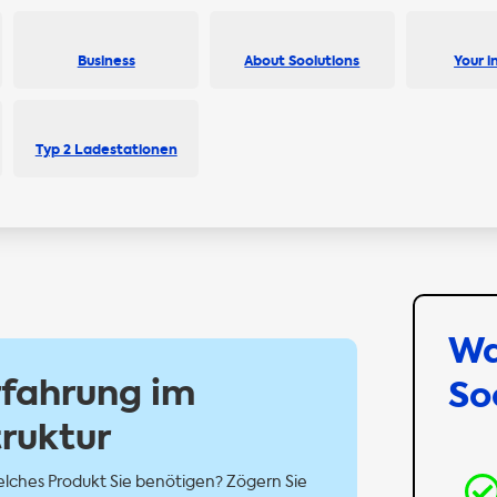
Business
About Soolutions
Your i
Typ 2 Ladestationen
W
rfahrung im
So
truktur
lches Produkt Sie benötigen? Zögern Sie