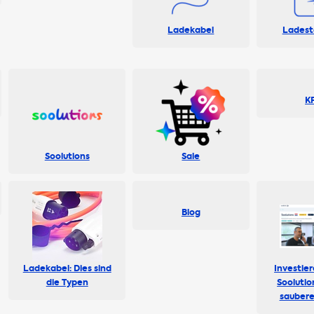
Ladekabel
Ladest
K
Soolutions
Sale
Blog
Ladekabel: Dies sind
Investier
die Typen
Soolutio
saubere