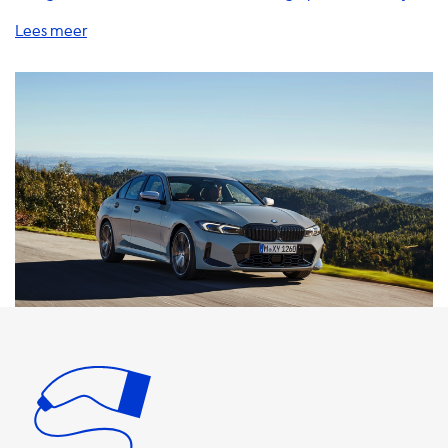
bieden een breed scala aan oplossingen, waaronder
thuisladers, laadkabels, adapters, accessoires en andere
handige producten en diensten om uw EV op te laden. Een
thuislader is een van de beste investeringen die u kunt
doen als u een elektrisch voertuig bezit. Het biedt u de
mogelijkheid om uw auto op te laden wanneer u maar wilt,
zonder dat u zich zorgen hoeft te maken over het vinden
van een openbaar laadpunt. Onze thuisladers zijn
verkrijgbaar in verschillende vermogensniveaus,
waaronder 3,7 kW, 7,4 kW, 11 kW en 22 kW. Het is belangrijk
op te merken dat de maximale laadsnelheid op AC-
laadstations beperkt is tot de laadsnelheid van uw auto.
Als uw auto bijvoorbeeld een maximale laadsnelheid heeft
van 7,4 kW, zal deze nooit sneller opladen dan dit op een
AC-laadstation. Onze laadkabels zijn verkrijgbaar in
verschillende lengtes en vermogensniveaus, zodat u de
perfecte kabel kunt vinden voor uw behoeften. We bieden
ook een breed scala aan adapters, zodat u uw laadkabel