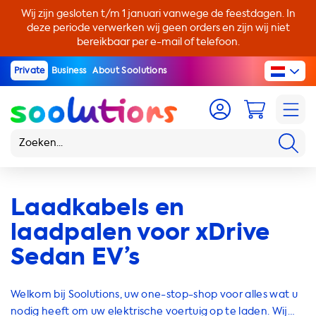
Wij zijn gesloten t/m 1 januari vanwege de feestdagen. In
deze periode verwerken wij geen orders en zijn wij niet
bereikbaar per e-mail of telefoon.
Private
Business
About Soolutions
Laadkabels en
laadpalen voor xDrive
Sedan EV’s
Welkom bij Soolutions, uw one-stop-shop voor alles wat u
nodig heeft om uw elektrische voertuig op te laden. Wij