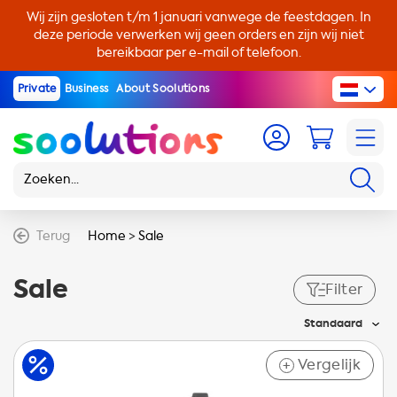
Wij zijn gesloten t/m 1 januari vanwege de feestdagen. In
deze periode verwerken wij geen orders en zijn wij niet
bereikbaar per e-mail of telefoon.
Private
Business
About Soolutions
Terug
Home
>
Sale
Sale
Filter
Standaard
Vergelijk
+