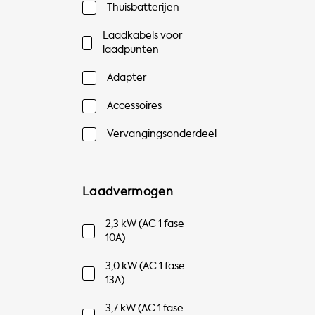
Thuisbatterijen
Laadkabels voor
laadpunten
Adapter
Accessoires
Vervangingsonderdeel
Laadvermogen
2,3 kW (AC 1 fase
10A)
3,0 kW (AC 1 fase
13A)
3,7 kW (AC 1 fase