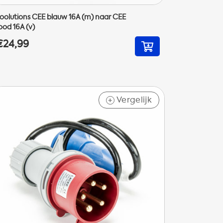
oolutions CEE blauw 16A (m) naar CEE
ood 16A (v)
€24,99
Vergelijk
+