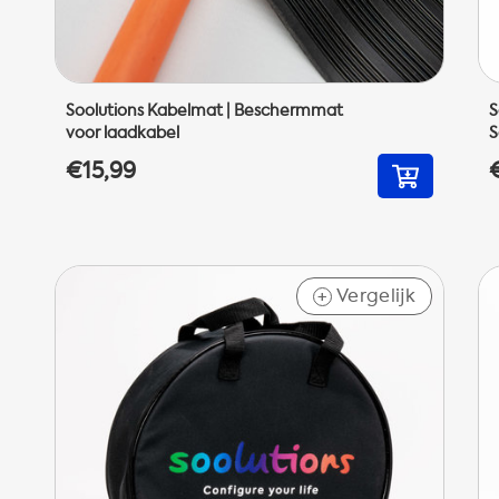
Soolutions Kabelmat | Beschermmat
S
voor laadkabel
S
€15,99
Vergelijk
+