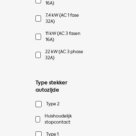
16A)
7,4 kW (AC 1 fase
32A)
11 kW (AC 3 fasen
16A)
22 kW (AC 3 phase
32A)
Type stekker
autozijde
Type 2
Huishoudelijk
stopcontact
Type 1