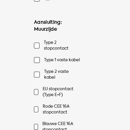
Aansluiting:
Muurzijde
Type 2
stopcontact
Type 1 vaste kabel
Type 2 vaste
kabel
EU stopcontact
(Type E+F)
Rode CEE 16A
stopcontact
Blauwe CEE 16A
stopcontact