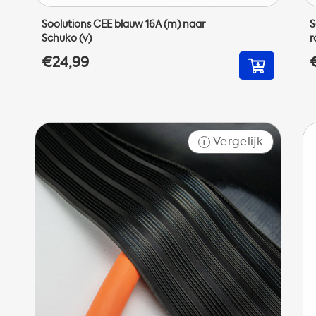
Soolutions CEE blauw 16A (m) naar
S
Schuko (v)
r
€24,99
Vergelijk
+