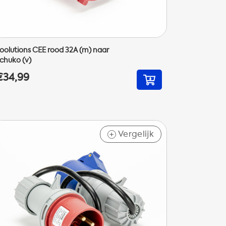
oolutions CEE rood 32A (m) naar
chuko (v)
€34,99
Vergelijk
+