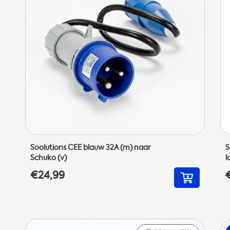
Soolutions CEE blauw 32A (m) naar
S
Schuko (v)
l
€24,99