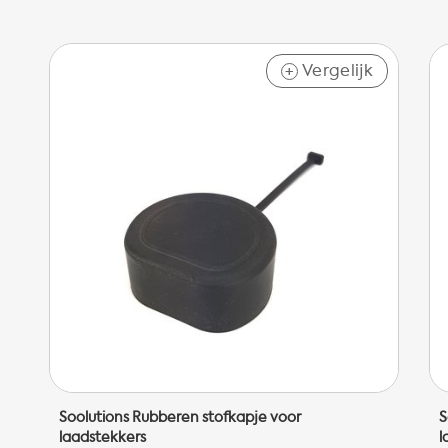
Vergelijk
+
Soolutions Rubberen stofkapje voor
S
laadstekkers
l