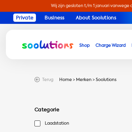
Wij zijn gesloten t/m 1 januari vanwege 
Private
Business
About Soolutions
Shop
Charge Wizard
Terug
Home
>
Merken
>
Soolutions
Categorie
Laadstation