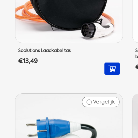
Soolutions Laadkabel tas
S
b
€13,49
Vergelijk
+