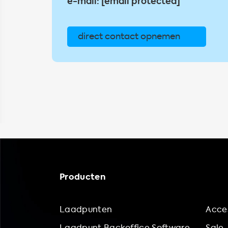
e-mail:
[email protected]
direct contact opnemen
Producten
Laadpunten
Acces
Laadpunt Backoffice Software
Sale