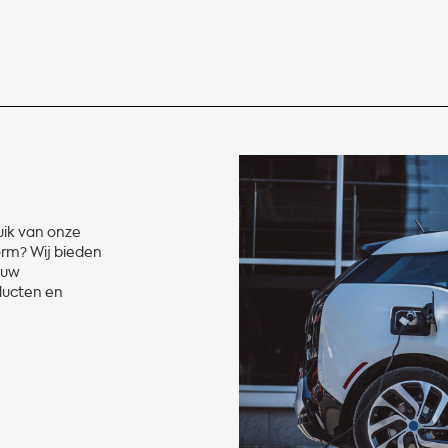
ruik van onze
orm? Wij bieden
euw
ducten en