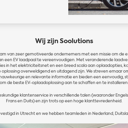
Wij zijn Soolutions
team van zeer gemotiveerde ondernemers met een missie om de e
an een EV laadpaal te vereenvoudigen. Met veranderende laadver
ties in het elektriciteitsnet en een breed scala aan oplaadopties, 
e oplossing overweldigend en uitdagend zijn. We streven ernaar o
nauwkeurige en relevante informatie en bieden een eenvoudig, str
om de beste EV-oplaadoplossing aan te schaffen en te installeren
eskundige klantenservice in verschillende talen (waaronder Engels
Frans en Duits) en zijn trots op een hoge klanttevredenheid.
gevestigd in Utrecht en we hebben teamleden in Nederland, Duitsla