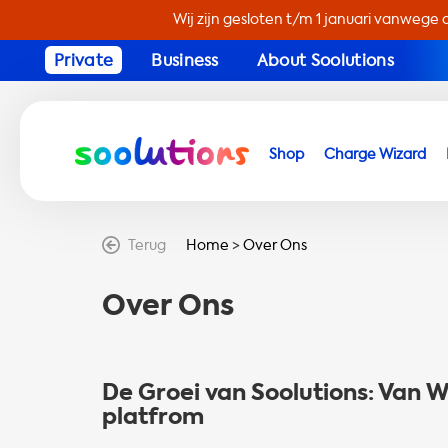
Wij zijn gesloten t/m 1 januari vanwege 
Private
Business
About Soolutions
Shop
Charge Wizard
Terug
Home
>
Over Ons
Over Ons
De Groei van Soolutions: Van 
platfrom