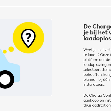
De Charge
je bij het
laadoplos
Weet je niet zek
te laden? Onze C
platform dat de 
laadoplossingen 
selecteert die h
behoeften, kan j
plannen bij één
installateurs.
De Charge Config
aankoop en insta
thuislaadstation