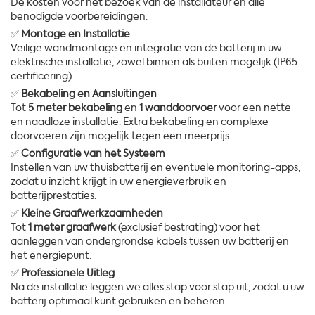
De kosten voor het bezoek van de installateur en alle
benodigde voorbereidingen.
✅
Montage en Installatie
Veilige wandmontage en integratie van de batterij in uw
elektrische installatie, zowel binnen als buiten mogelijk (IP65-
certificering).
✅
Bekabeling en Aansluitingen
Tot
5 meter bekabeling
en
1 wanddoorvoer
voor een nette
en naadloze installatie. Extra bekabeling en complexe
doorvoeren zijn mogelijk tegen een meerprijs.
✅
Configuratie van het Systeem
Instellen van uw thuisbatterij en eventuele monitoring-apps,
zodat u inzicht krijgt in uw energieverbruik en
batterijprestaties.
✅
Kleine Graafwerkzaamheden
Tot
1 meter graafwerk
(exclusief bestrating) voor het
aanleggen van ondergrondse kabels tussen uw batterij en
het energiepunt.
✅
Professionele Uitleg
Na de installatie leggen we alles stap voor stap uit, zodat u uw
batterij optimaal kunt gebruiken en beheren.