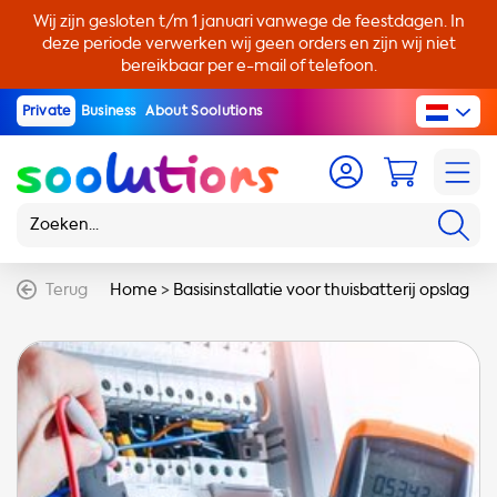
Wij zijn gesloten t/m 1 januari vanwege de feestdagen. In
deze periode verwerken wij geen orders en zijn wij niet
bereikbaar per e-mail of telefoon.
Private
Business
About Soolutions
Terug
Home
>
Basisinstallatie voor thuisbatterij opslag