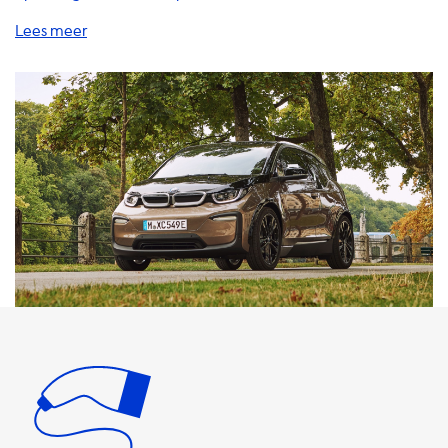
Of u nu thuis, onderweg of op het werk bent, wij hebben
alles wat u nodig heeft om uw EV op te laden. Onze
laadkabels zijn verkrijgbaar in verschillende lengtes en
stijlen om aan uw behoeften te voldoen. Onze AC-
laadstations zijn verkrijgbaar in verschillende snelheden,
afhankelijk van uw voertuig en uw laadbehoeften. Het
maximale laadvermogen van AC-laadstations is
afhankelijk van de stroomsterkte en het aantal fasen. Een
laadstation met 1 fase 16A kan bijvoorbeeld maximaal 3,7
kW leveren, terwijl een laadstation met 3 fase 32A
maximaal 22 kW kan leveren. Het is belangrijk op te
merken dat uw EV nooit sneller kan worden opgeladen
dan de maximale laadsnelheid van het AC-laadstation. Als
uw auto bijvoorbeeld een maximale laadsnelheid heeft
van 7,4 kW, zal een laadstation met een vermogen van 22
kW uw auto niet sneller opladen dan 7,4 kW. Als u op zoek
bent naar een laadstation dat dezelfde laadsnelheid
heeft als uw auto, raden wij de Soolutions AC-laadstations