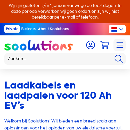
Wij zijn gesloten t/m 1 januari vanwege de feestdagen. In
deze periode verwerken wij geen orders en zijn wij niet
bereikbaar per e-mail of telefoon.
Private
Business
About Soolutions
Laadkabels en
laadpalen voor 120 Ah
EV’s
Welkom bij Soolutions! Wij bieden een breed scala aan
oplossingen voor het opladen van uw elektrische voertuig.