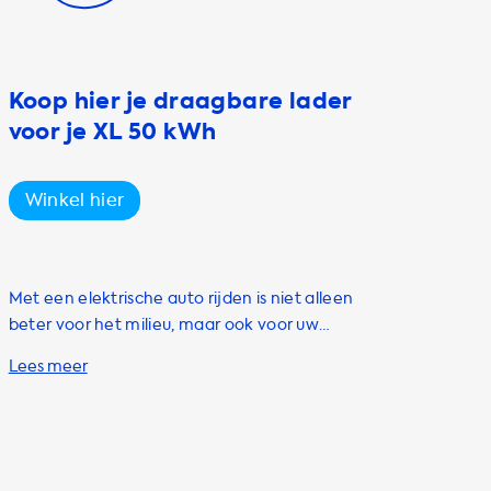
Koop hier je draagbare lader
voor je XL 50 kWh
Winkel hier
Met een elektrische auto rijden is niet alleen
beter voor het milieu, maar ook voor uw
portemonnee. Het is dan ook geen
verrassing dat steeds meer mensen de
overstap maken naar elektrisch rijden. Als
eigenaar van een Citroen e-SpaceTourer XL
50 kWh wilt u natuurlijk altijd en overal
kunnen laden. Daarom biedt Soolutions een