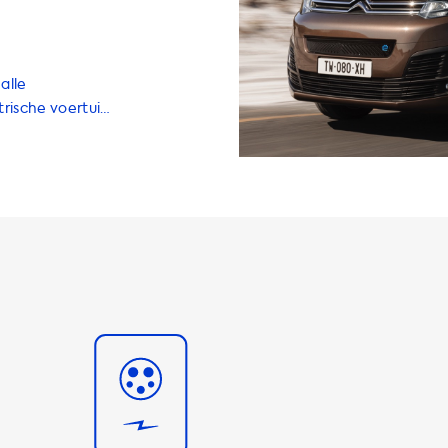
alle
rische voertuig.
 diensten om uw
essoires en
thuis willen
 snel en
 hoeft te
dstation. Onze
1 kW en 22 kW,
t. We bieden
Type 2-kabels
 in