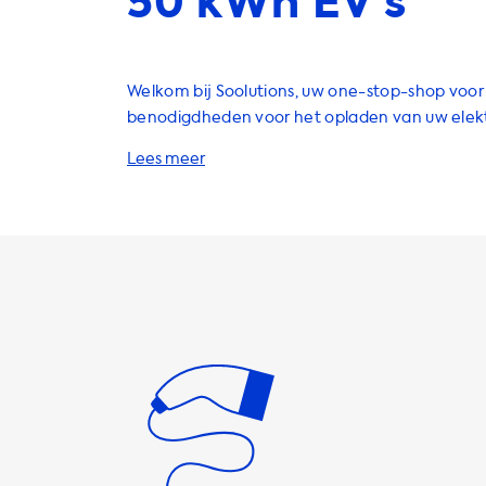
50 kWh EV’s
Welkom bij Soolutions, uw one-stop-shop voor 
benodigdheden voor het opladen van uw elekt
Wij bieden een breed scala aan producten en
EV-oplaadervaring te verbeteren, waaronder
thuislaadstations, oplaadkabels, adapters, acc
meer. Onze thuislaadstations zijn een geweldige oplossing
voor EV-eigenaren die hun voertuig regelmatig 
opladen. Met onze laadstations kunt u uw auto
gemakkelijk opladen, zonder dat u zich zorgen
maken over het vinden van een openbaar laa
laadstations zijn beschikbaar in verschillende
vermogensniveaus, waaronder 3,7 kW, 7,4 kW, 1
afhankelijk van uw behoeften. Onze oplaadkabels zijn ook
een essentieel onderdeel van uw EV-oplaadse
verschillende soorten kabels aan, waaronder 
voor AC-opladen. Onze kabels zijn verkrijgbaar