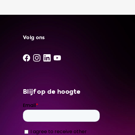
charging cable zelfs uw leven redden.
Bovendien biedt het u meer flexibiliteit,
omdat u uw elektrische auto vanuit elk
standaard 230V stopcontact kunt opladen.
Onze portable chargers zijn niet alleen
handig, maar ook kostenbesparend. Het
Volg ons
opladen van uw auto met een portable
charging cable kan namelijk goedkoper zijn
dan het gebruik van een openbaar
laadstation, vooral als u gratis of goedkope
elektriciteit hebt. Bovendien geeft het u
gemoedsrust, omdat u altijd kunt opladen als
dat nodig is. Op basis van het adviesniveau
Blijf op de hoogte
van uw auto raden wij u aan om te kiezen
voor een 3 fase 32 Ampere portable charger.
Bij Soolutions kunt u er zeker van zijn dat u de
beste producten krijgt van onze netwerk van
onafhankelijke leveranciers en installateurs.
Kies voor de betrouwbaarheid en kwaliteit