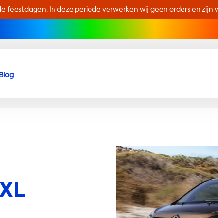
de feestdagen. In deze periode verwerken wij geen orders en zijn wi
Blog
 XL