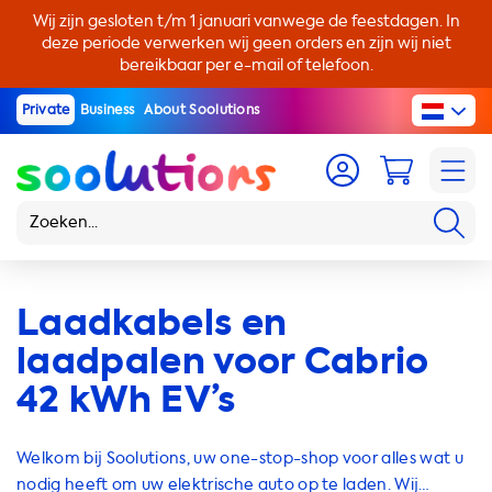
Wij zijn gesloten t/m 1 januari vanwege de feestdagen. In
deze periode verwerken wij geen orders en zijn wij niet
bereikbaar per e-mail of telefoon.
Private
Business
About Soolutions
Laadkabels en
laadpalen voor Cabrio
42 kWh EV’s
Welkom bij Soolutions, uw one-stop-shop voor alles wat u
nodig heeft om uw elektrische auto op te laden. Wij