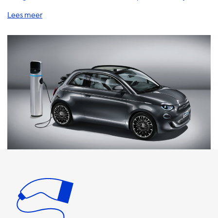
bieden een breed scala aan producten en diensten om uw
laadervaring zo soepel en efficiënt mogelijk te maken.
Onze thuislaadstations zijn een geweldige oplossing voor
mensen die hun elektrische auto thuis willen opladen. Met
onze laadstations kunt u uw auto opladen met de
maximale snelheid die mogelijk is op AC-laadstations. Het
is belangrijk op te merken dat uw auto nooit sneller zal
kunnen opladen dan deze maximale snelheid op AC-
laadstations. Als uw auto bijvoorbeeld een maximale
laadsnelheid heeft van 7,4 kW, dan zal het opladen met
een 22 kW thuislaadstation geen extra voordeel
opleveren. Onze laadkabels zijn verkrijgbaar in
verschillende lengtes en stijlen om aan uw behoeften te
voldoen. We bieden ook adapters voor verschillende
stopcontacten en aansluitingen, zodat u uw auto kunt
opladen waar u ook bent. Onze draagbare laders zijn
perfect voor mensen die onderweg zijn en hun auto
moeten opladen. Deze laders zijn compact en