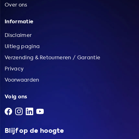
Over ons
dat u altijd voorbereid bent op veranderingen in de
oplaadinfrastructuur of -technologie. Bestel vandaag nog
Informatie
uw adapter en ervaar het gemak van het opladen van uw
elektrische voertuig!
Disclaimer
Uitleg pagina
Verzending & Retourneren / Garantie
Privacy
Voorwaarden
Volg ons
Blijf op de hoogte