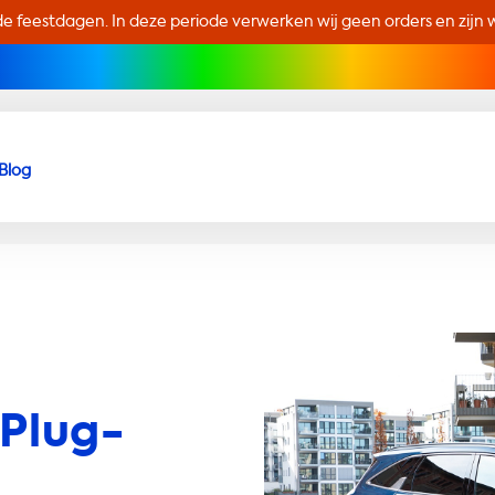
de feestdagen. In deze periode verwerken wij geen orders en zijn wi
Blog
 Plug-