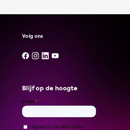
Zo kunt u altijd en overal uw auto opladen,
wat erg handig is in noodgevallen. Daarnaast
is het gebruik van een draagbare
oplaadkabel vaak goedkoper dan het
gebruik van een openbaar oplaadpunt. Ook
biedt het u meer flexibiliteit in waar u uw
Volg ons
auto kunt opladen en geeft het u
gemoedsrust, wetende dat u altijd uw auto
kunt opladen. Kies daarom voor de
draagbare oplaadkabels van Soolutions en
geniet van de voordelen van altijd en overal
uw auto kunnen opladen. Bestel vandaag
nog uw draagbare oplaadkabel en ervaar
Blijf op de hoogte
het gemak en de vrijheid van elektrisch
rijden!