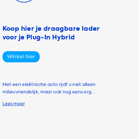
Koop hier je draagbare lader
voor je Plug-In Hybrid
Winkel hier
Met een elektrische auto rijdt u niet alleen
milieuvriendelijk, maar ook nog eens erg
comfortabel. Het enige nadeel is dat u
afhankelijk bent van oplaadpunten om uw
auto op te laden. Maar wat als u nu altijd en
overal uw auto zou kunnen opladen? Dat kan
met de draagbare oplaadkabels van
Soolutions! Onze draagbare oplaadkabels,