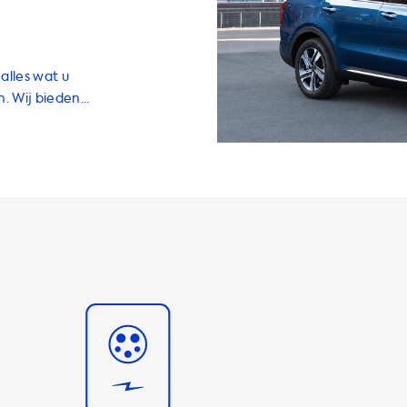
alles wat u
n. Wij bieden
waaronder
oires en
hoge kwaliteit
akkelijk en
 Met een
 u slaapt, zodat
ilt. Onze
1 kW en 22 kW.
e laadsnelheid
iteit van de
s uw auto
 van 7,4 kW, zal