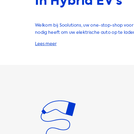
In Hybrid EV’s
Welkom bij Soolutions, uw one-stop-shop voor 
nodig heeft om uw elektrische auto op te lade
een breed scala aan producten en diensten, 
thuislaadstations, laadkabels, adapters, access
draagbare opladers. Onze producten zijn van 
en zijn ontworpen om uw laadervaring zo gem
efficiënt mogelijk te maken. Onze thuislaadstations zijn een
geweldige investering voor elke EV-eigenaar.
thuislaadstation kunt u uw auto opladen terwijl
u altijd klaar bent om te gaan wanneer u dat w
laadstations zijn verkrijgbaar in verschillende
vermogensniveaus, waaronder 3,7 kW, 7,4 kW, 1
Het is belangrijk op te merken dat de maximal
op AC-laadstations afhankelijk is van de capac
Onboard Board Charger (OBC) van uw auto. Al
bijvoorbeeld een OBC heeft met een capaciteit